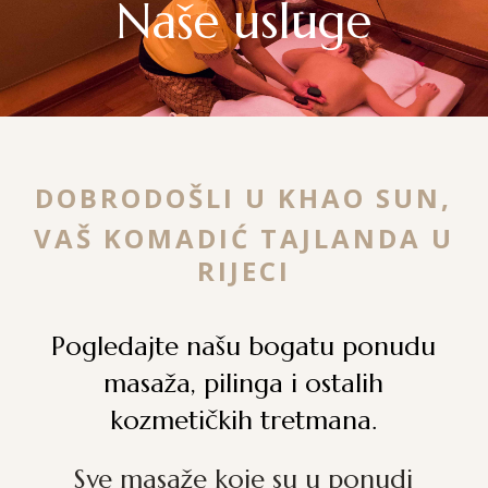
Naše usluge
DOBRODOŠLI U KHAO SUN,
VAŠ KOMADIĆ TAJLANDA U
RIJECI
Pogledajte našu bogatu ponudu
masaža, pilinga i ostalih
kozmetičkih tretmana.
Sve masaže koje su u ponudi