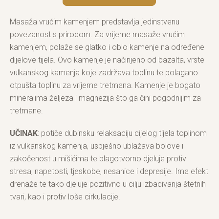
Masaža vrućim kamenjem predstavlja jedinstvenu
povezanost s prirodom. Za vrijeme masaže vrućim
kamenjem, polaže se glatko i oblo kamenje na određene
dijelove tijela. Ovo kamenje je načinjeno od bazalta, vrste
vulkanskog kamenja koje zadržava toplinu te polagano
otpušta toplinu za vrijeme tretmana. Kamenje je bogato
mineralima željeza i magnezija što ga čini pogodnijim za
tretmane.
UČINAK
: potiče dubinsku relaksaciju cijelog tijela toplinom
iz vulkanskog kamenja, uspješno ublažava bolove i
zakočenost u mišićima te blagotvorno djeluje protiv
stresa, napetosti, tjeskobe, nesanice i depresije. Ima efekt
drenaže te tako djeluje pozitivno u cilju izbacivanja štetnih
tvari, kao i protiv loše cirkulacije.