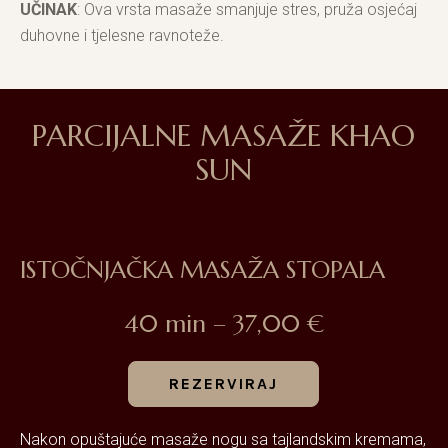
UČINAK
: Ova vrsta masaže smanjuje stres, pruža osjećaj
duhovne i tjelesne ravnoteže.
PARCIJALNE MASAŽE KHAO
SUN
ISTOČNJAČKA MASAŽA STOPALA
40 min – 37,00 €
REZERVIRAJ
Nakon opuštajuće masaže nogu sa tajlandskim kremama,