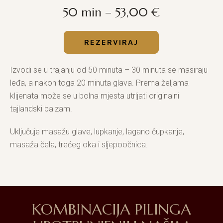
50 min – 53,00 €
REZERVIRAJ
Izvodi se u trajanju od 50 minuta – 30 minuta se masiraju
leđa, a nakon toga 20 minuta glava. Prema željama
klijenata može se u bolna mjesta utrljati originalni
tajlandski balzam.
Uključuje masažu glave, lupkanje, lagano čupkanje,
masaža čela, trećeg oka i sljepoočnica.
KOMBINACIJA PILINGA