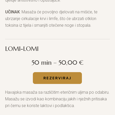
djeluje antistresno i opuštajuće.
UČINAK
: Masaža će povoljno djelovati na mišiće, te
ubrzanje cirkulacije krvi i limfe, što će ubrzati otklon
toksina iz tijela i smanjiti otečene noge i stopala.
LOMI-LOMI
50 min – 50,00 €
REZERVIRAJ
Havajska masaža sa različitim eteričnim uljima po odabiru.
Masažu se izvodi kao kombinaciju jakih i nježnih pritisaka
pri čemu se koriste laktovi i podlaktica.