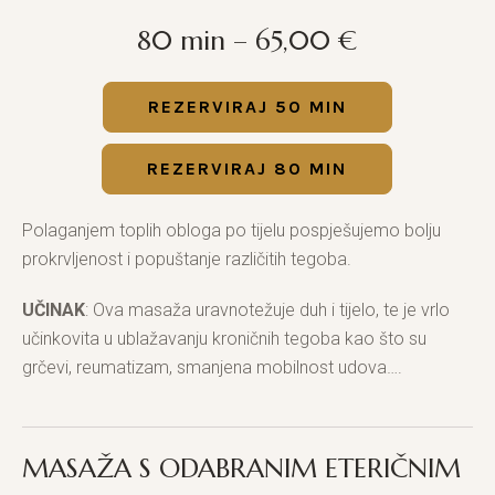
80 min – 65,00 €
REZERVIRAJ 50 MIN
REZERVIRAJ 80 MIN
Polaganjem toplih obloga po tijelu pospješujemo bolju
prokrvljenost i popuštanje različitih tegoba.
UČINAK
: Ova masaža uravnotežuje duh i tijelo, te je vrlo
učinkovita u ublažavanju kroničnih tegoba kao što su
grčevi, reumatizam, smanjena mobilnost udova….
MASAŽA S ODABRANIM ETERIČNIM