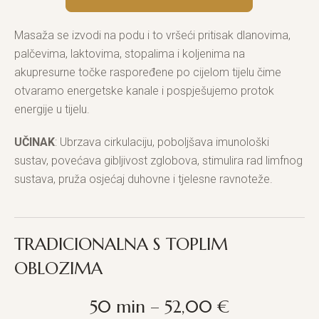
Masaža se izvodi na podu i to vršeći pritisak dlanovima,
palčevima, laktovima, stopalima i koljenima na
akupresurne točke raspoređene po cijelom tijelu čime
otvaramo energetske kanale i pospješujemo protok
energije u tijelu.
UČINAK
: Ubrzava cirkulaciju, poboljšava imunološki
sustav, povećava gibljivost zglobova, stimulira rad limfnog
sustava, pruža osjećaj duhovne i tjelesne ravnoteže.
TRADICIONALNA S TOPLIM
OBLOZIMA
50 min – 52,00 €