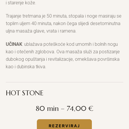
i starenje kože.
Trajanje tretmana je 50 minuta, stopala i noge masiraju se
toplim uljem 40 minuta, nakon čega slijedi desetominutna
uljna masaža glave, vrata i ramena.
UČINAK
: ublažava poteškoće kod umornih i bolnih nogu
kao i otečenih zglobova. Ova masaža služi za postizanje
dubokog opuštanja i revitalizacije, omekšava površinska
kao i dubinska tkiva.
HOT STONE
80 min – 74,00 €
REZERVIRAJ