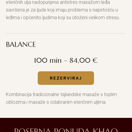
eteričnih ulja nadopunjena antistres masažom leđa
savršena je za ljude koji imaju problema s napetošću u
leđima i općenito ljudima koji su izloženi velikom stresu.
BALANCE
100 min – 84,00 €
REZERVIRAJ
Kombinacija tradicionalne tajlandske masaže s toplim
oblozima i masaže s odabranim eteričnim uljima.
POSEBNA PONUDA KHAO