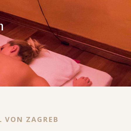
n
L VON ZAGREB