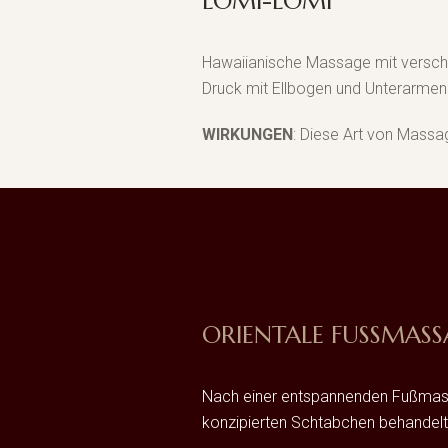
LOMI-LOMI
Hawaiianische Massage mit versch
Druck mit Ellbogen und Unterarmen
WIRKUNGEN
: Diese Art von Massag
ORIENTALE FUSSMASS
Nach einer entspannenden Fußmassa
konzipierten Schtabchen behandelt