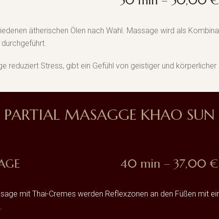
50 min – 50,00 €
iedenen ätherischen Ölen nach Wahl. Massage wird als Kombina
 durchgeführt.
e reduziert Stress, gibt ein Gefühl von geistiger und körperlicher
PARTIAL MASAGGE KHAO SUN
AGE
40 min – 37,00 €
ge mit Thai-Cremes werden Reflexzonen an den Füßen mit einem
.