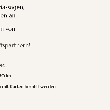
Massagen,
en an.
rm von
tspartnern!
uer.
50 kn
mit Karten bezahlt werden,