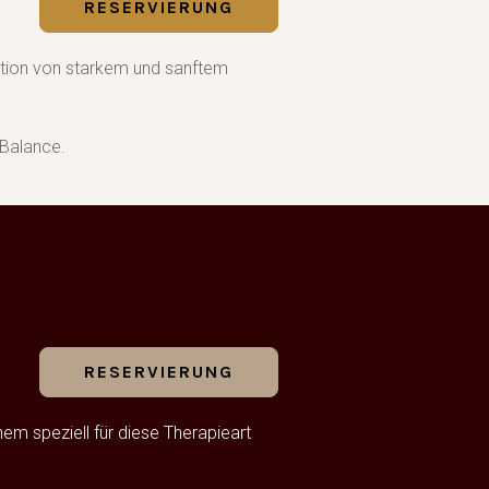
RESERVIERUNG
tion von starkem und sanftem
 Balance.
RESERVIERUNG
 speziell für diese Therapieart