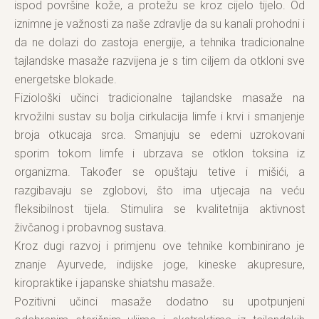
ispod površine kože, a protežu se kroz cijelo tijelo. Od
iznimne je važnosti za naše zdravlje da su kanali prohodni i
da ne dolazi do zastoja energije, a tehnika tradicionalne
tajlandske masaže razvijena je s tim ciljem da otkloni sve
energetske blokade.
Fiziološki učinci tradicionalne tajlandske masaže na
krvožilni sustav su bolja cirkulacija limfe i krvi i smanjenje
broja otkucaja srca. Smanjuju se edemi uzrokovani
sporim tokom limfe i ubrzava se otklon toksina iz
organizma. Također se opuštaju tetive i mišići, a
razgibavaju se zglobovi, što ima utjecaja na veću
fleksibilnost tijela. Stimulira se kvalitetnija aktivnost
živčanog i probavnog sustava.
Kroz dugi razvoj i primjenu ove tehnike kombinirano je
znanje Ayurvede, indijske joge, kineske akupresure,
kiropraktike i japanske shiatshu masaže.
Pozitivni učinci masaže dodatno su upotpunjeni