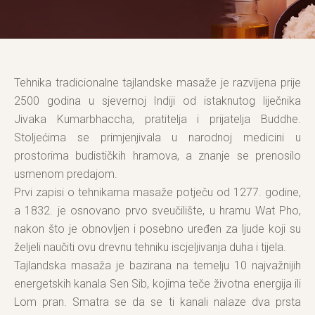
Tehnika tradicionalne tajlandske masaže je razvijena prije
2500 godina u sjevernoj Indiji od istaknutog liječnika
Jivaka Kumarbhaccha, pratitelja i prijatelja Buddhe.
Stoljećima se primjenjivala u narodnoj medicini u
prostorima budističkih hramova, a znanje se prenosilo
usmenom predajom.
Prvi zapisi o tehnikama masaže potječu od 1277. godine,
a 1832. je osnovano prvo sveučilište, u hramu Wat Pho,
nakon što je obnovljen i posebno uređen za ljude koji su
željeli naučiti ovu drevnu tehniku iscjeljivanja duha i tijela.
Tajlandska masaža je bazirana na temelju 10 najvažnijih
energetskih kanala Sen Sib, kojima teče životna energija ili
Lom pran. Smatra se da se ti kanali nalaze dva prsta