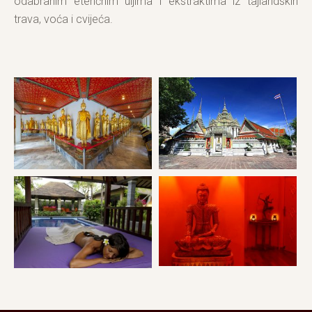
odabranim eteričnim uljima i ekstraktima iz tajlandskih
trava, voća i cvijeća.