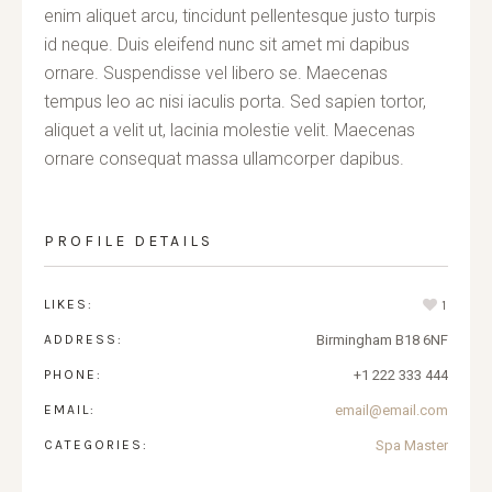
enim aliquet arcu, tincidunt pellentesque justo turpis
id neque. Duis eleifend nunc sit amet mi dapibus
ornare. Suspendisse vel libero se. Maecenas
tempus leo ac nisi iaculis porta. Sed sapien tortor,
aliquet a velit ut, lacinia molestie velit. Maecenas
ornare consequat massa ullamcorper dapibus.
PROFILE DETAILS
LIKES:
1
ADDRESS:
Birmingham B18 6NF
PHONE:
+1 222 333 444
EMAIL:
email@email.com
CATEGORIES:
Spa Master