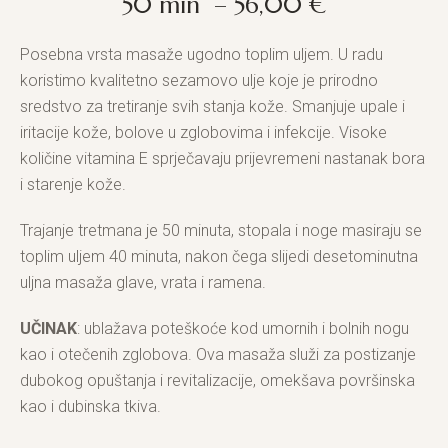
50 min – 56,00 €
Posebna vrsta masaže ugodno toplim uljem. U radu
koristimo kvalitetno sezamovo ulje koje je prirodno
sredstvo za tretiranje svih stanja kože. Smanjuje upale i
iritacije kože, bolove u zglobovima i infekcije. Visoke
količine vitamina E sprječavaju prijevremeni nastanak bora
i starenje kože.
Trajanje tretmana je 50 minuta, stopala i noge masiraju se
toplim uljem 40 minuta, nakon čega slijedi desetominutna
uljna masaža glave, vrata i ramena.
UČINAK
: ublažava poteškoće kod umornih i bolnih nogu
kao i otečenih zglobova. Ova masaža služi za postizanje
dubokog opuštanja i revitalizacije, omekšava površinska
kao i dubinska tkiva.