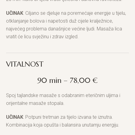
UČINAK
: Ciljano se djeluje na poremećaje energije u tijelu,
otklanjanje bolova i napetosti duž cijele kralježnice,
najvećeg problema današnjice većine ljudi. Masaža lica
vratit će licu svježinu i zdrav izgled.
VITALNOST
90 min – 78,00 €
Spoj tajlandske masaže s odabranim eteričnim uljima i
orijentalne masaže stopala.
UČINAK
: Potpuni tretman za tijelo izvana te iznutra.
Kombinacija koja opušta i balansira unutarnju energiju.