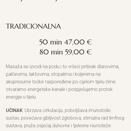
TRADICIONALNA
50 min 47,00 €
80 min 59,00 €
Masaža se izvodi na podu i to vršeći pritisak dlanovima,
palčevima, laktovima, stopalima i koljenima na
akupresurne točke raspoređene po cijelom tijelu čime
otvaramo energetske kanale i pospješujemo protok
energije u tijelu.
UČINAK
: Ubrzava cirkulaciju, poboljšava imunološki
sustav, povećava gibljivost zglobova, stimulira rad limfnog
sustava, pruža osjećaj duhovne i tjelesne ravnoteže.