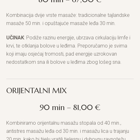
Kombinacija dvije vrste masaže: tradicionalne tajlandske
masaže 50 min. i opuštajuće masaže leđa 30 min.
UČINAK
: Podiže razinu energije, ubrzava cirkulaciju limfe i
krvi, te otklanja bolove u leđima. Preporučamo je svima
koji imaju osjećaj tromosti, pad energije uzrokovan
nedostatkom sna ili bolove u leđima zbog lošeg sna.
ORIJENTALNI MIX
90 min – 81,00 €
Kombiniramo orijentalnu masažu stopala od 40 min.,
antistres masažu leđa od 30 min. i masažu lica u trajanju
20 min. kako bi tijelu vratili tjelesnu i duhovnu ravnotežu.