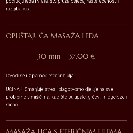
području leđa i vrata, što pruža osjećaj rasterećenosti i
razgibanosti.
OPUŠTAJUĆA MASAŽA LEĐA
30 min – 37,00 €
Izvodi se uz pomoć eteričnih ulja.
UČINAK: Smanjuje stres i blagotvorno djeluje na sve
probleme s mišićima, kao što su upale, grčevi, miogeloze i
slično.
MASAŽA LICA S ETERIČNIM ULJIMA