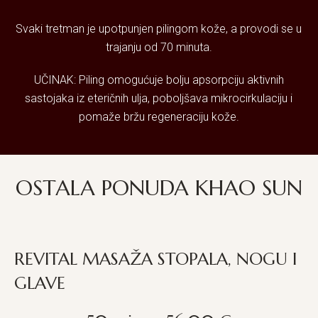
Svaki tretman je upotpunjen pilingom kože, a provodi se u
trajanju od 70 minuta.
UČINAK: Piling omogućuje bolju apsorpciju aktivnih
sastojaka iz eteričnih ulja, poboljšava mikrocirkulaciju i
pomaže bržu regeneraciju kože.
OSTALA PONUDA KHAO SUN
REVITAL MASAŽA STOPALA, NOGU I
GLAVE