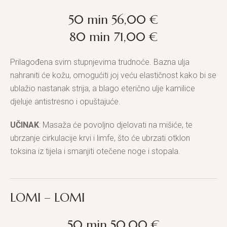
50 min 56,00 €
80 min 71,00 €
Prilagođena svim stupnjevima trudnoće. Bazna ulja
nahraniti će kožu, omogućiti joj veću elastičnost kako bi se
ublažio nastanak strija, a blago eterično ulje kamilice
djeluje antistresno i opuštajuće.
UČINAK
: Masaža će povoljno djelovati na mišiće, te
ubrzanje cirkulacije krvi i limfe, što će ubrzati otklon
toksina iz tijela i smanjiti otečene noge i stopala.
LOMI – LOMI
50 min 50,00 €