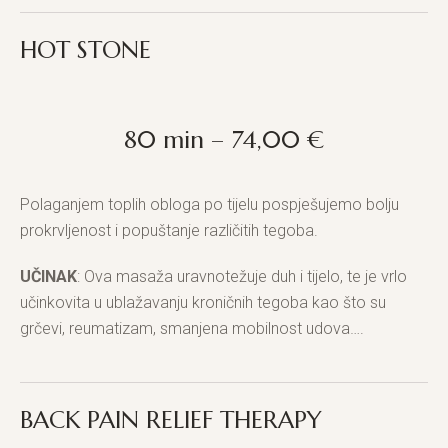
HOT STONE
80 min – 74,00 €
Polaganjem toplih obloga po tijelu pospješujemo bolju
prokrvljenost i popuštanje različitih tegoba.
UČINAK
: Ova masaža uravnotežuje duh i tijelo, te je vrlo
učinkovita u ublažavanju kroničnih tegoba kao što su
grčevi, reumatizam, smanjena mobilnost udova….
BACK PAIN RELIEF THERAPY