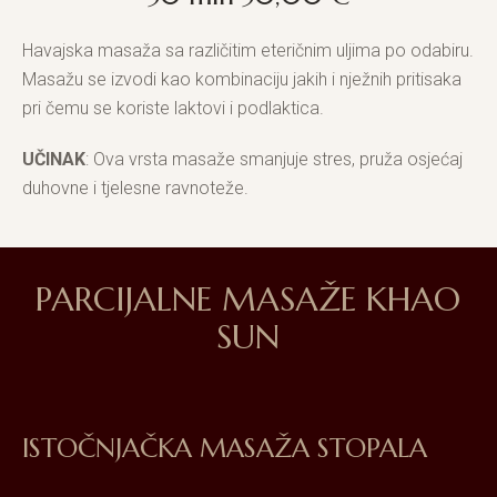
Havajska masaža sa različitim eteričnim uljima po odabiru.
Masažu se izvodi kao kombinaciju jakih i nježnih pritisaka
pri čemu se koriste laktovi i podlaktica.
UČINAK
: Ova vrsta masaže smanjuje stres, pruža osjećaj
duhovne i tjelesne ravnoteže.
PARCIJALNE MASAŽE KHAO
SUN
ISTOČNJAČKA MASAŽA STOPALA