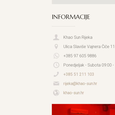
INFORMACIJE
Khao Sun Rijeka
Ulica Slaviše Vajnera Čiče 11
+385 97 605 9886
Ponedjeljak - Subota 09:00 -
+385 51 211 103
rijeka@khao-sun.hr
khao-sun.hr